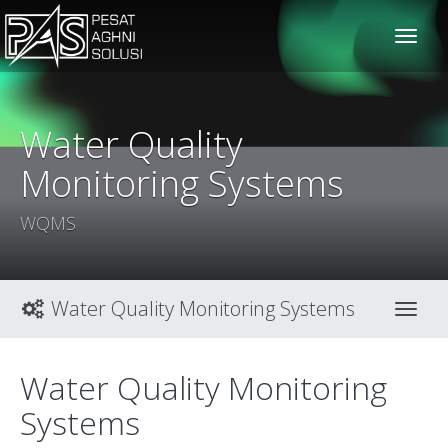
solusiteknis
Water Quality
Monitoring Systems
WQMS
Water Quality Monitoring Systems
Toggl
Water Quality Monitoring
Systems