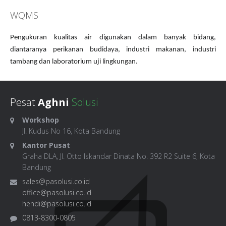
WQMS
Pengukuran kualitas air digunakan dalam banyak bidang,
diantaranya perikanan budidaya, industri makanan, industri
tambang dan laboratorium uji lingkungan.
Pesat
Aghni
Solusi
Workshop
Jl. Kudus No 16, Kota Bandung
Kantor Pusat
Graha DLA, Jl. Otto Iskandar Dinata No. 392 R2 Suite 6, Kota
Bandung
sales@pasolusi.co.id
office@pasolusi.co.id
hendi@pasolusi.co.id
0813-8300-0805