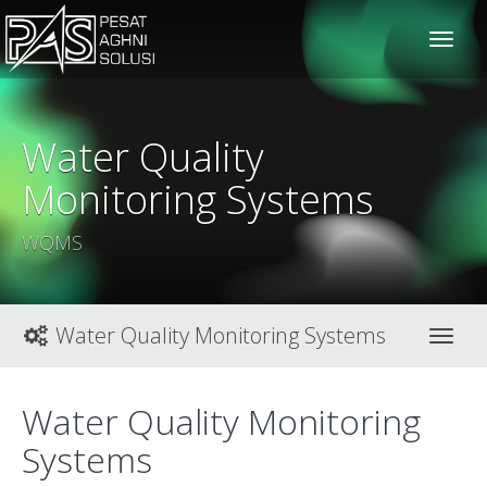
solusiteknis
Water Quality
Monitoring Systems
WQMS
Water Quality Monitoring Systems
Toggl
Water Quality Monitoring
Systems