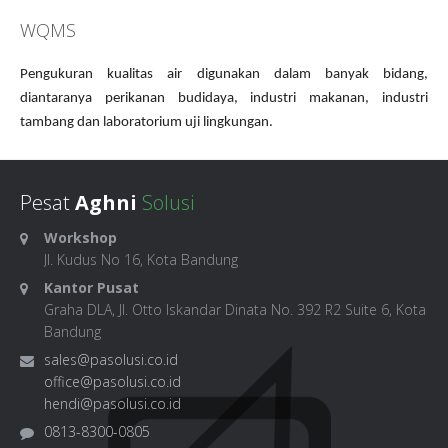
WQMS
Pengukuran kualitas air digunakan dalam banyak bidang,
diantaranya perikanan budidaya, industri makanan, industri
tambang dan laboratorium uji lingkungan.
Pesat
Aghni
Solusi
Workshop
Jl. Kudus No 16, Kota Bandung
Kantor Pusat
Graha DLA, Jl. Otto Iskandar Dinata No. 392 R2 Suite 6, Kota
Bandung
sales@pasolusi.co.id
office@pasolusi.co.id
hendi@pasolusi.co.id
0813-8300-0805