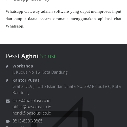
Whatsapp Gateway adalah software yang dapat memproses input
dan output daata secara otomatis menggunakan aplikasi chat
Whatsapp.
Pesat
Aghni
Solusi
Workshop
Jl. Kudus No 16, Kota Bandung
Kantor Pusat
Graha DLA, Jl. Otto Iskandar Dinata No. 392 R2 Suite 6, Kota
Bandung
sales@pasolusi.co.id
office@pasolusi.co.id
hendi@pasolusi.co.id
0813-8300-0805