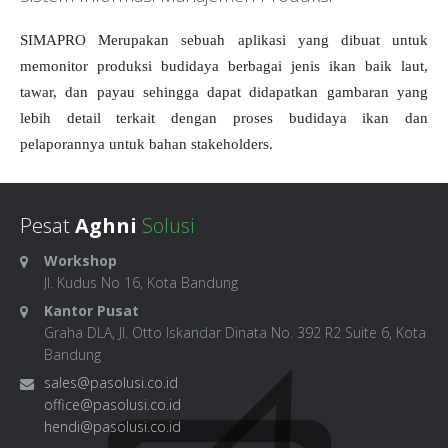
SIMAPRO Merupakan sebuah aplikasi yang dibuat untuk
memonitor produksi budidaya berbagai jenis ikan baik laut,
tawar, dan payau sehingga dapat didapatkan gambaran yang
lebih detail terkait dengan proses budidaya ikan dan
pelaporannya untuk bahan stakeholders.
Pesat
Aghni
Solusi
Workshop
Jl. Kudus No 16, Kota Bandung
Kantor Pusat
Graha DLA, Jl. Otto Iskandar Dinata No. 392 R2 Suite 6, Kota
Bandung
sales@pasolusi.co.id
office@pasolusi.co.id
hendi@pasolusi.co.id