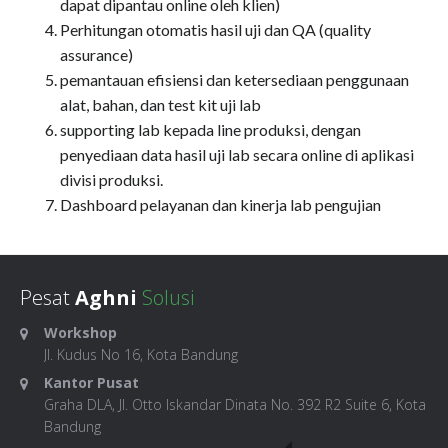
dapat dipantau online oleh klien)
Perhitungan otomatis hasil uji dan QA (quality
assurance)
pemantauan efisiensi dan ketersediaan penggunaan
alat, bahan, dan test kit uji lab
supporting lab kepada line produksi, dengan
penyediaan data hasil uji lab secara online di aplikasi
divisi produksi.
Dashboard pelayanan dan kinerja lab pengujian
Pesat
Aghni
Solusi
Workshop
Jl. Kudus No 16, Kota Bandung
Kantor Pusat
Graha DLA, Jl. Otto Iskandar Dinata No. 392 R2 Suite 6, Kota
Bandung