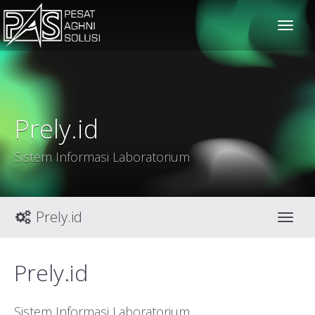
solusiteknis
Prely.id
Sistem Informasi Laboratorium
Prely.id
Toggl
Prely.id
Sistem Informasi Laboratorium