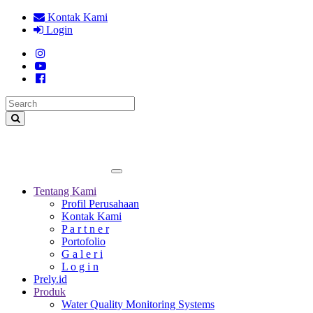
Kontak Kami
Login
solusiteknis
Tentang Kami
Profil Perusahaan
Kontak Kami
P a r t n e r
Portofolio
G a l e r i
L o g i n
Prely.id
Produk
Water Quality Monitoring Systems