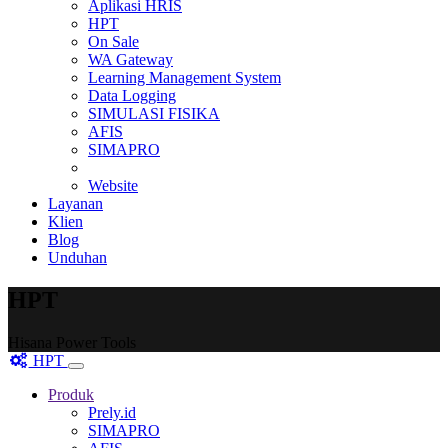
Aplikasi HRIS
HPT
On Sale
WA Gateway
Learning Management System
Data Logging
SIMULASI FISIKA
AFIS
SIMAPRO
Website
Layanan
Klien
Blog
Unduhan
HPT
Hisana Power Tools
HPT
Toggle
navigation
Produk
Prely.id
SIMAPRO