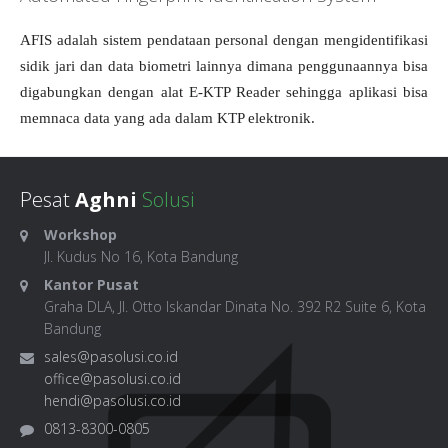
AFIS adalah sistem pendataan personal dengan mengidentifikasi
sidik jari dan data biometri lainnya dimana penggunaannya bisa
digabungkan dengan alat E-KTP Reader sehingga aplikasi bisa
memnaca data yang ada dalam KTP elektronik.
Pesat
Aghni
Solusi
Workshop
Jl. Kudus No 16, Kota Bandung
Kantor Pusat
Graha DLA, Jl. Otto Iskandar Dinata No. 392 R2 Suite 6, Kota
Bandung
sales@pasolusi.co.id
office@pasolusi.co.id
hendi@pasolusi.co.id
0813-8300-0805