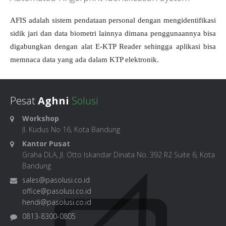
AFIS adalah sistem pendataan personal dengan mengidentifikasi
sidik jari dan data biometri lainnya dimana penggunaannya bisa
digabungkan dengan alat E-KTP Reader sehingga aplikasi bisa
memnaca data yang ada dalam KTP elektronik.
Pesat
Aghni
Solusi
Workshop
Jl. Kudus No 16, Kota Bandung
Kantor Pusat
Graha DLA, Jl. Otto Iskandar Dinata No. 392 R2 Suite 6, Kota
Bandung
sales@pasolusi.co.id
office@pasolusi.co.id
hendi@pasolusi.co.id
0813-8300-0805