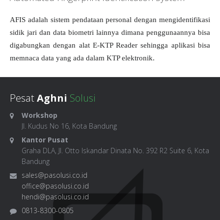
AFIS adalah sistem pendataan personal dengan mengidentifikasi
sidik jari dan data biometri lainnya dimana penggunaannya bisa
digabungkan dengan alat E-KTP Reader sehingga aplikasi bisa
memnaca data yang ada dalam KTP elektronik.
Pesat
Aghni
Solusi
Workshop
Jl. Kudus No 16, Kota Bandung
Kantor Pusat
Graha DLA, Jl. Otto Iskandar Dinata No. 392 R2 Suite 6, Kota
Bandung
sales@pasolusi.co.id
office@pasolusi.co.id
hendi@pasolusi.co.id
0813-8300-0805