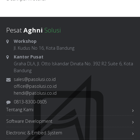
Pesat
Aghni
Solusi
Workshop
Jl. Kudus No 16, Kota Bandung
Kantor Pusat
Graha DLA, Jl. Otto Iskandar Dinata No. 392 R2 Suite 6, Kota
Bandung
sales@pasolusi.co.id
office@pasolusi.co.id
hendi@pasolusi.co.id
0813-8300-0805
Tentang Kami
Software Development
Electronic & Embed System